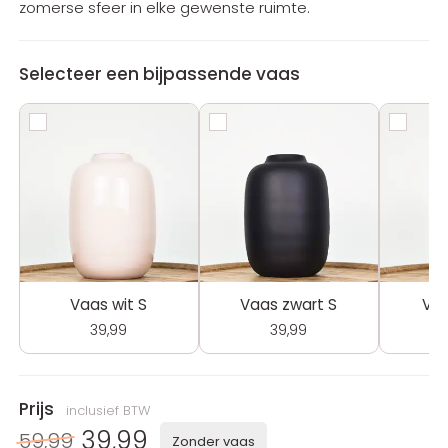
zomerse sfeer in elke gewenste ruimte.
Selecteer een bijpassende vaas
Vaas wit S
Vaas zwart S
Vaa
39,99
39,99
Prijs
inclusief BTW
39,99
59,99
Zonder vaas