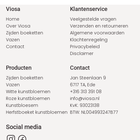
Voet
Viosa
Klantenservice
Home
Veelgestelde vragen
Over Viosa
Verzenden en retourneren
Zijden boeketten
Algemene voorwaarden
Vazen
Klachtenregeling
Contact
Privacybeleid
Disclaimer
Producten
Contact
Zijden boeketten
Jan Steenlaan 9
Vazen
6717 TA, Ede
Witte kunstbloemen
+316 313 391 08
Roze kunstbloemen
info@viosa.nl
Kunstbloesem
KvK: 93023138
Herfstboeket kunstbloemen
BTW: NL004993247B77
Social media