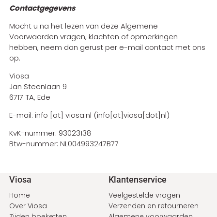
Contactgegevens
Mocht u na het lezen van deze Algemene
Voorwaarden vragen, klachten of opmerkingen
hebben, neem dan gerust per e-mail contact met ons
op.
Viosa
Jan Steenlaan 9
6717 TA, Ede
E-mail:
info
[at]
viosa
.
nl
(info[at]viosa[dot]nl)
KvK-nummer: 93023138
Btw-nummer: NL004993247B77
Voet
Viosa
Klantenservice
Home
Veelgestelde vragen
Over Viosa
Verzenden en retourneren
Zijden boeketten
Algemene voorwaarden