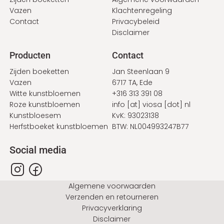
Vazen
Klachtenregeling
Contact
Privacybeleid
Disclaimer
Producten
Contact
Zijden boeketten
Jan Steenlaan 9
Vazen
6717 TA, Ede
Witte kunstbloemen
+316 313 391 08
Roze kunstbloemen
info
[at]
viosa
[dot]
nl
Kunstbloesem
KvK: 93023138
Herfstboeket kunstbloemen
BTW: NL004993247B77
Social media
Bottom
Algemene voorwaarden
Verzenden en retourneren
Privacyverklaring
Disclaimer