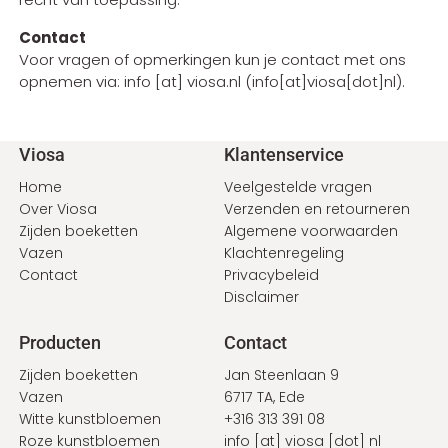
Contact
Voor vragen of opmerkingen kun je contact met ons
opnemen via:
info
[at]
viosa
.
nl
(info[at]viosa[dot]nl)
.
Voet
Viosa
Klantenservice
Home
Veelgestelde vragen
Over Viosa
Verzenden en retourneren
Zijden boeketten
Algemene voorwaarden
Vazen
Klachtenregeling
Contact
Privacybeleid
Disclaimer
Producten
Contact
Zijden boeketten
Jan Steenlaan 9
Vazen
6717 TA, Ede
Witte kunstbloemen
+316 313 391 08
Roze kunstbloemen
info
[at]
viosa
[dot]
nl