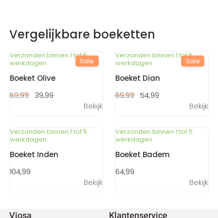
Vergelijkbare boeketten
Verzonden binnen 1 tot 5
Verzonden binnen 1 tot 5
Sale
Sale
werkdagen
werkdagen
Boeket Olive
Boeket Dian
59,99
39,99
69,99
54,99
Bekijk
Bekijk
Verzonden binnen 1 tot 5
Verzonden binnen 1 tot 5
werkdagen
werkdagen
Boeket Inden
Boeket Badem
104,99
64,99
Bekijk
Bekijk
Voet
Viosa
Klantenservice