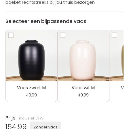
boeket rechtstreeks bij jou thuis bezorgen.
Selecteer een bijpassende vaas
Vaas zwart M
Vaas wit M
Vaa
49,99
49,99
Prijs
inclusief BTW
154,99
Zonder vaas