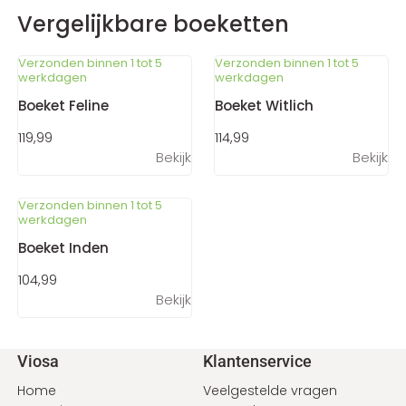
Vergelijkbare boeketten
Verzonden binnen 1 tot 5
Verzonden binnen 1 tot 5
werkdagen
werkdagen
Boeket Feline
Boeket Witlich
119,99
114,99
Bekijk
Bekijk
Verzonden binnen 1 tot 5
werkdagen
Boeket Inden
104,99
Bekijk
Voet
Viosa
Klantenservice
Home
Veelgestelde vragen