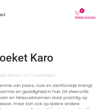
0
act
WINKELWAGEN
boeket Karo
den binnen 1 tot 5 werkdagen
urenmix van paars, roze en zachtoranje brengt
armte en gezelligheid in huis. Dit sfeervolle
zen en hibiscusbloemen staat prachtig op
ressoir, maar kan ook op iedere andere