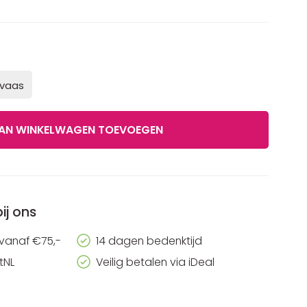
 vaas
ij ons
 vanaf €75,-
14 dagen bedenktijd
tNL
Veilig betalen via iDeal