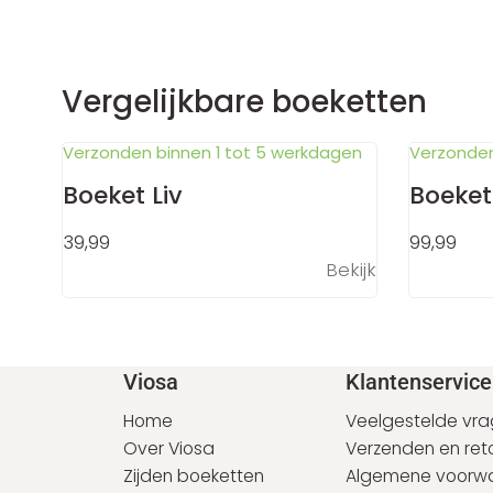
Vergelijkbare boeketten
Verzonden binnen 1 tot 5 werkdagen
Verzonden
Boeket Liv
Boeke
39,99
99,99
Bekijk
Voet
Viosa
Klantenservice
Home
Veelgestelde vr
Over Viosa
Verzenden en ret
Zijden boeketten
Algemene voorw