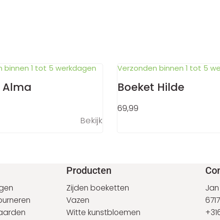
 binnen 1 tot 5 werkdagen
Verzonden binnen 1 tot 5 w
t Alma
Boeket Hilde
69,99
Bekijk
Producten
Con
agen
Zijden boeketten
Jan
ourneren
Vazen
6717
aarden
Witte kunstbloemen
+316