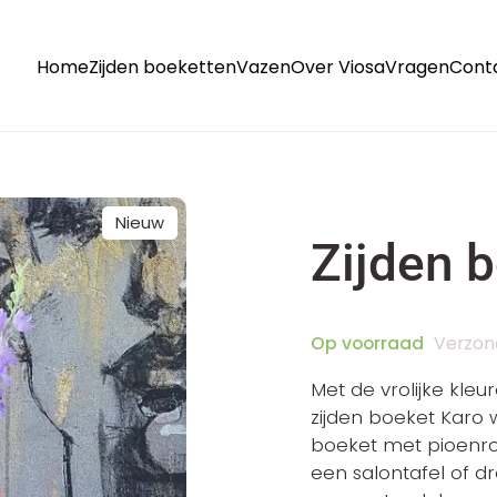
Home
Zijden boeketten
Vazen
Over Viosa
Vragen
Cont
Nieuw
Zijden 
Op voorraad
Verzon
Met de vrolijke kle
zijden boeket Karo w
boeket met pioenro
een salontafel of d